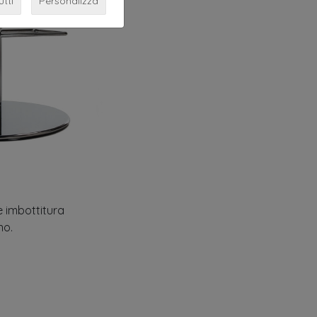
utti
Personalizza
e imbottitura
no.