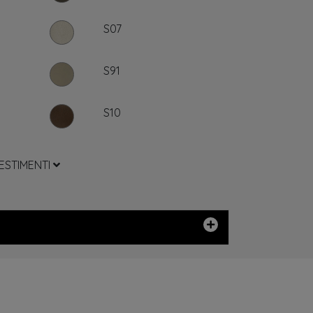
S07
S91
S10
VESTIMENTI