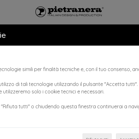
LONI
CATALOGO
NEWS & VID
ie
cnologie simili per finalità tecniche e, con il tuo consenso, anc
tilizzo di tali tecnologie utilizzando il pulsante "Accetta tutti"
 utilizzeremo solo i cookie tecnici e necessari.
e "Rifiuta tutti" o chiudendo questa finestra continuerai a navi
Previous