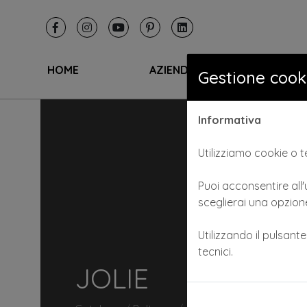
HOME
AZIENDA
I SA
Gestione cook
Informativa
Utilizziamo cookie o te
Puoi acconsentire all'u
sceglierai una opzione
Utilizzando il pulsant
tecnici.
JOLIE