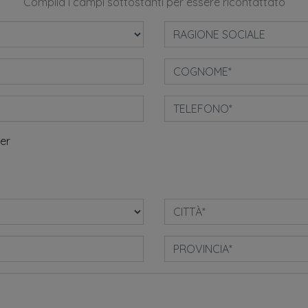
Compila i campi sottostanti per essere ricontattato
ter