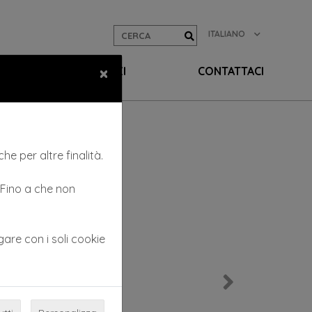
ITALIANO
×
EO
SERVIZI
CONTATTACI
he per altre finalità.
. Fino a che non
gare con i soli cookie
Next