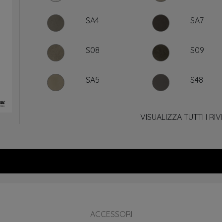
SA4
SA7
S08
S09
SA5
S48
VISUALIZZA TUTTI I RI
ACCESSORI