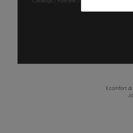
Catalogo
/
Poltrone
/
JOLIE
Il comfort d
Jo