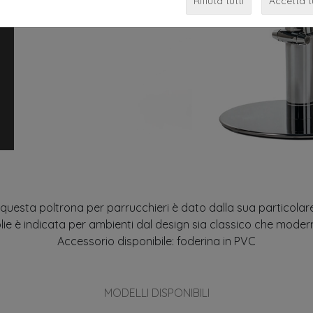
Rifiuta tutti
Accetta t
i questa poltrona per parrucchieri è dato dalla sua particolar
lie è indicata per ambienti dal design sia classico che moder
Accessorio disponibile: foderina in PVC
MODELLI DISPONIBILI