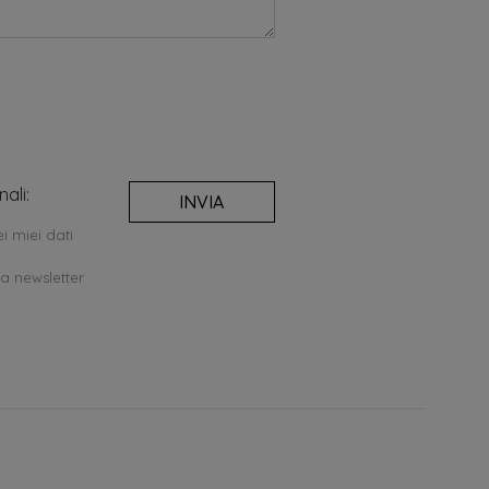
ali:
INVIA
i miei dati
la newsletter