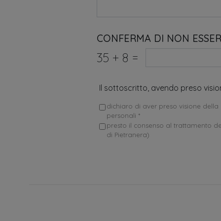
CONFERMA DI NON ESSE
35
+
8
=
Il sottoscritto, avendo preso visi
dichiaro di aver preso visione della 
personali *
presto il consenso al trattamento dei
di Pietranera)