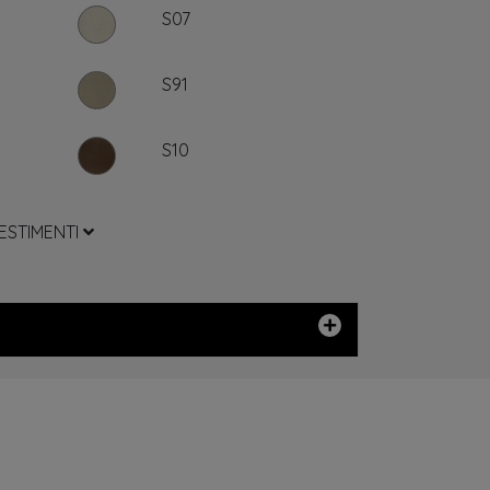
S07
S91
S10
VESTIMENTI