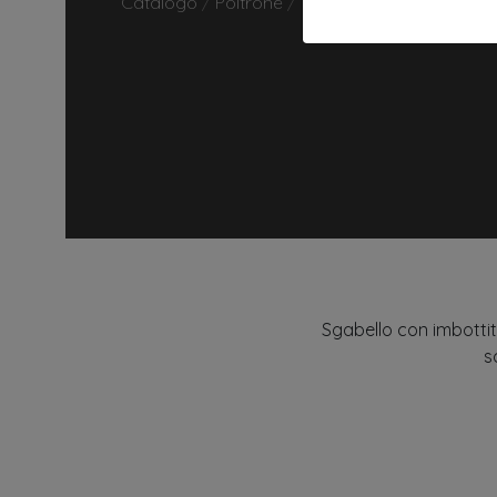
Catalogo
/
Poltrone
/
150
Sgabello con imbottit
s