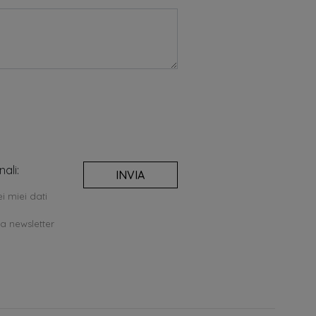
ali:
INVIA
i miei dati
la newsletter