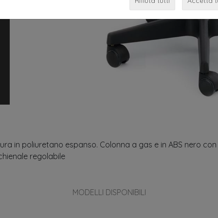
Rifiuta tutti
Accetta t
ura in poliuretano espanso. Colonna a gas e in ABS nero con 
chienale regolabile
arredamento per parrucchieri italian desi
MODELLI DISPONIBILI