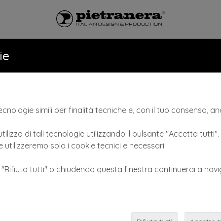
LONI
CATALOGO
NEWS & VID
ie
cnologie simili per finalità tecniche e, con il tuo consenso, anc
tilizzo di tali tecnologie utilizzando il pulsante "Accetta tutti"
 utilizzeremo solo i cookie tecnici e necessari.
e "Rifiuta tutti" o chiudendo questa finestra continuerai a navi
Previous