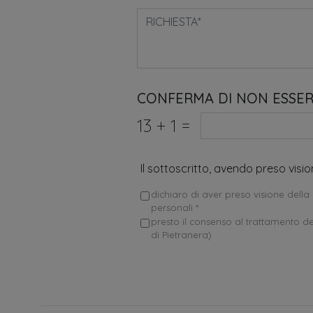
CONFERMA DI NON ESSE
13
+
1
=
Il sottoscritto, avendo preso visi
dichiaro di aver preso visione della 
personali *
presto il consenso al trattamento dei
di Pietranera)