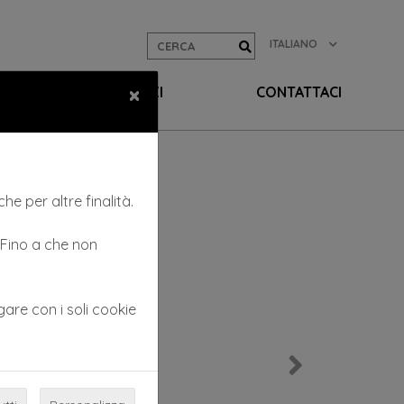
ITALIANO
×
EO
SERVIZI
CONTATTACI
he per altre finalità.
. Fino a che non
gare con i soli cookie
Next