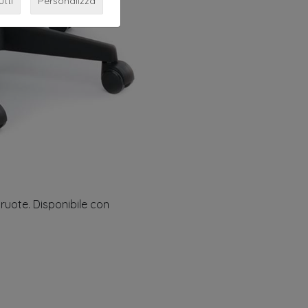
utti
Personalizza
ruote. Disponibile con
gn