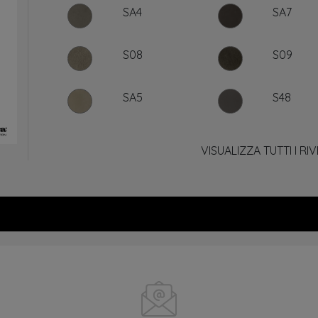
SA4
SA7
S08
S09
SA5
S48
VISUALIZZA TUTTI I RI