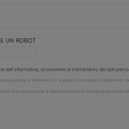
RE UN ROBOT
one dell´informativa, acconsente al trattamento dei dati person
privacy policy di Pietranera s.r.l. e presto il consenso al trattamento de
 miei dati personali per le descritte finalità di marketing (iscrizione al