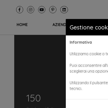
HOME
AZIENDA
I SA
Gestione cook
Informativa
Utilizziamo cookie o te
Puoi acconsentire all'u
sceglierai una opzione
Utilizzando il pulsant
tecnici.
150