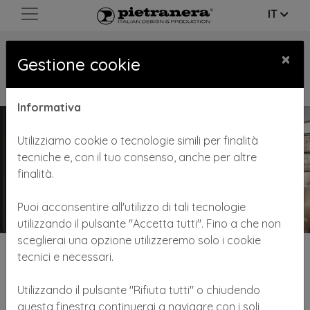
IT
CATALOGO/
COMPLEMENTI
×
Gestione cookie
D'ARREDO
Informativa
Utilizziamo cookie o tecnologie simili per finalità
tecniche e, con il tuo consenso, anche per altre
finalità.
Puoi acconsentire all'utilizzo di tali tecnologie
utilizzando il pulsante "Accetta tutti". Fino a che non
sceglierai una opzione utilizzeremo solo i cookie
Pietranera propone complementi e accessori per
tecnici e necessari.
saloni di alta qualità, estremamente funzionali
...
Leggi
di più
Utilizzando il pulsante "Rifiuta tutti" o chiudendo
questa finestra continuerai a navigare con i soli