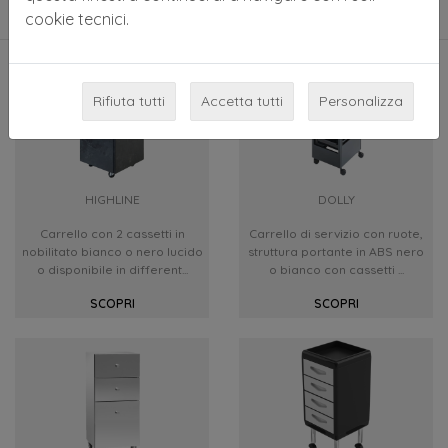
FILTRA PER CATEGORIA
cookie tecnici.
Rifiuta tutti
Accetta tutti
Personalizza
HIGHLINE
DOLLY
Carrello con 2 cassetti in
Carrello di servizio con ruote,
nobilitato bianco o nero lucido
struttura portante in ABS nero
o disponibile in different...
o bianco con cassetti ...
SCOPRI
SCOPRI