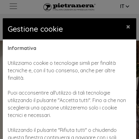
IT
HAIR JOKER - TRENDY
×
Gestione cookie
HAARSALON
Informativa
Utilizziamo cookie o tecnologie simili per finalità
tecniche e, con il tuo consenso, anche per altre
finalità.
Puoi acconsentire all'utilizzo di tali tecnologie
utilizzando il pulsante "Accetta tutti". Fino a che non
sceglierai una opzione utilizzeremo solo i cookie
tecnici e necessari.
Previous
Next
Utilizzando il pulsante "Rifiuta tutti" o chiudendo
questa finestra continuerai a navigare con i soli