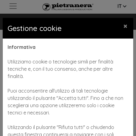
IT
GLIDE
×
Gestione cookie
Informativa
Utilizziamo cookie o tecnologie simili per finalità
tecniche e, con il tuo consenso, anche per altre
finalità.
Previous
Next
Puoi acconsentire all'utilizzo di tali tecnologie
utilizzando il pulsante "Accetta tutti". Fino a che non
sceglierai una opzione utilizzeremo solo i cookie
tecnici e necessari.
Utilizzando il pulsante "Rifiuta tutti" o chiudendo
Sgabello GLIDE con base in alluminio mini
questa finestra continuerai a navigare con i soli