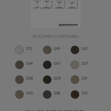
RIVESTIMENTI DISPONIBILI
S13
S49
SA1
SA4
SA7
S07
S08
S09
S91
SA5
S48
S10