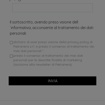
Il sottoscritto, avendo preso visione dell
´informativa, acconsente al trattamento dei dati
personali:
dichiaro di aver preso visione della privacy policy di
Pietranera s.r.l. e presto il consenso al trattamento dei
miei dati personali *
presto il consenso al trattamento dei miei dati
personali per le descritte finalità di marketing
(iscrizione alla newsletter di Pietranera)
INVIA