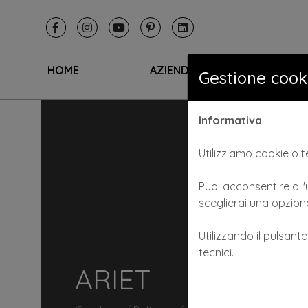
HOME
AZIENDA
I SA
Gestione cook
Informativa
Utilizziamo cookie o te
Puoi acconsentire all'u
sceglierai una opzione
Utilizzando il pulsant
tecnici.
ARIET