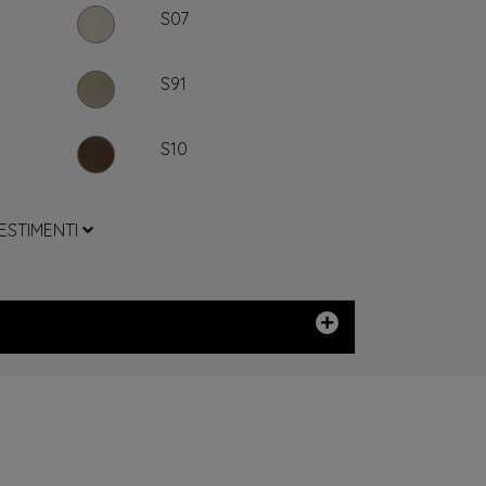
S07
S91
S10
VESTIMENTI