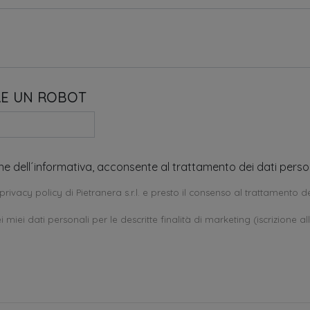
RE UN ROBOT
one dell´informativa, acconsente al trattamento dei dati person
privacy policy di Pietranera s.r.l. e presto il consenso al trattamento de
 miei dati personali per le descritte finalità di marketing (iscrizione al