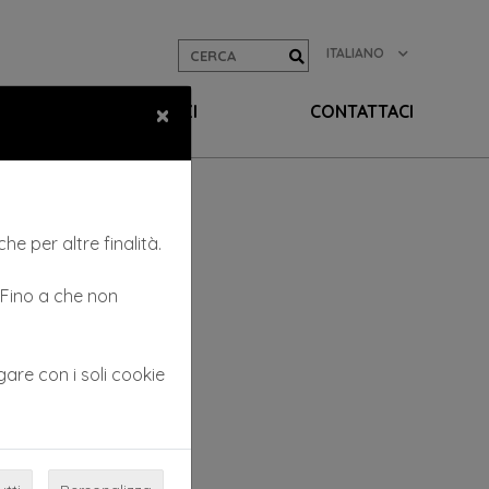
ITALIANO
×
EO
SERVIZI
CONTATTACI
he per altre finalità.
. Fino a che non
gare con i soli cookie