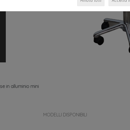
Rifiuta tutti
Accetta t
e in alluminio mini
trone per parrucchieri arredamento per p
mobili
MODELLI DISPONIBILI