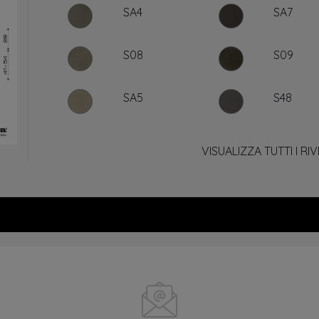
SA4
SA7
S08
S09
SA5
S48
VISUALIZZA TUTTI I RI