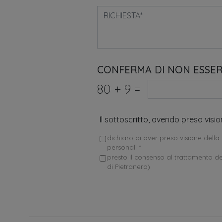
CONFERMA DI NON ESSE
80
+
9
=
Il sottoscritto, avendo preso visi
dichiaro di aver preso visione della 
personali *
presto il consenso al trattamento dei
di Pietranera)