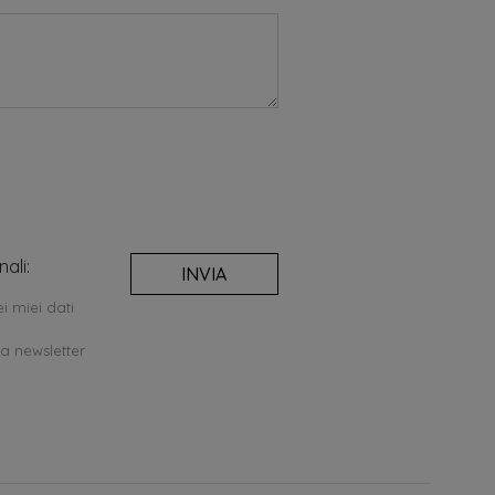
ali:
INVIA
i miei dati
la newsletter