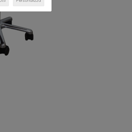
utti
Personalizza
arrucchieri produzione