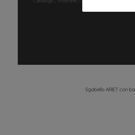
Catalogo
/
Poltrone
/
ARIET
Sgabello ARIET con bas