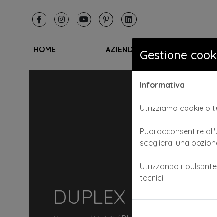
HOME
AZIENDA
I SA
Gestione cook
Informativa
Utilizziamo cookie o te
Puoi acconsentire all'u
sceglierai una opzione
Utilizzando il pulsant
tecnici.
DUPLEX EXPO