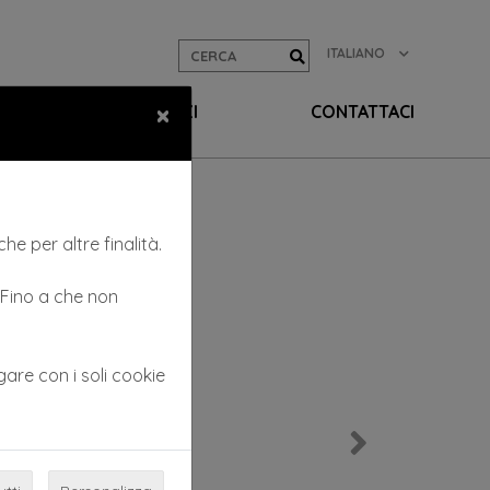
ITALIANO
×
EO
SERVIZI
CONTATTACI
he per altre finalità.
. Fino a che non
gare con i soli cookie
Next