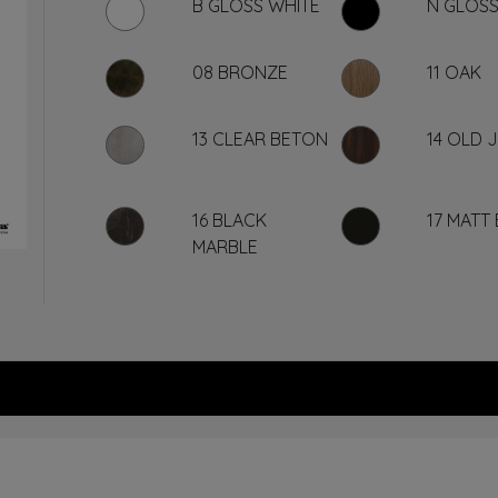
B GLOSS WHITE
N GLOSS
08 BRONZE
11 OAK
13 CLEAR BETON
14 OLD 
16 BLACK
17 MATT
MARBLE