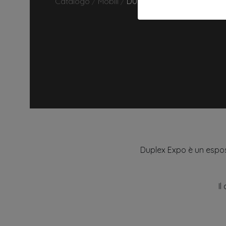
Catalogo
/
Mobili
/
DUPLEX EXPO
Duplex Expo è un esposi
Il