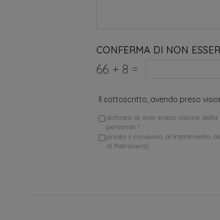
CONFERMA DI NON ESSE
66
+
8
=
Il sottoscritto, avendo preso visi
dichiaro di aver preso visione della 
personali *
presto il consenso al trattamento dei
di Pietranera)