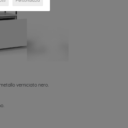
utti
Personalizza
metallo verniciato nero.
no.