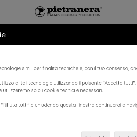
LONI
CATALOGO
NEWS & VID
ie
cnologie simili per finalità tecniche e, con il tuo consenso, anc
tilizzo di tali tecnologie utilizzando il pulsante "Accetta tutti"
 utilizzeremo solo i cookie tecnici e necessari.
e "Rifiuta tutti" o chiudendo questa finestra continuerai a navi
Previous