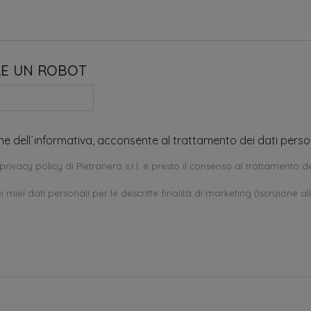
RE UN ROBOT
one dell´informativa, acconsente al trattamento dei dati person
privacy policy di Pietranera s.r.l. e presto il consenso al trattamento de
 miei dati personali per le descritte finalità di marketing (iscrizione al