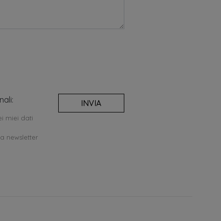
ali:
INVIA
i miei dati
la newsletter