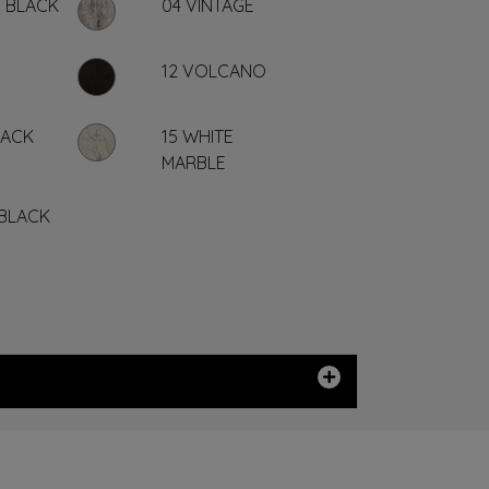
 BLACK
04 VINTAGE
12 VOLCANO
JACK
15 WHITE
MARBLE
 BLACK