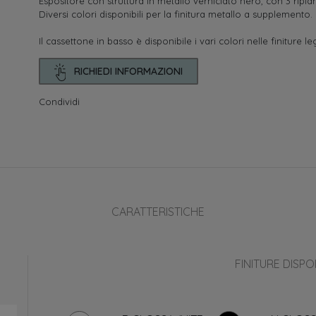
Espositore con struttura in metallo verniciato nero, con 3 ripian
Diversi colori disponibili per la finitura metallo a supplemento.
Il cassettone in basso è disponibile i vari colori nelle finiture l
RICHIEDI INFORMAZIONI
Condividi
CARATTERISTICHE
FINITURE DISPON