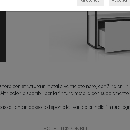
Rifiuta tutti
Accetta t
tore con struttura in metallo verniciato nero, con 3 ripiani in 
Altri colori disponibili per la finitura metallo con supplemento.
 cassettone in basso è disponibile i vari colori nelle finiture leg
MODELLI DISPONIBILI