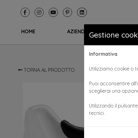
HOME
AZIENDA
I SA
Gestione cook
Informativa
Utilizziamo cookie o te
TORNA AL PRODOTTO
Puoi acconsentire all'u
sceglierai una opzione
Utilizzando il pulsant
tecnici.