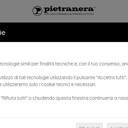
LONI
CATALOGO
NEWS & VID
ie
cnologie simili per finalità tecniche e, con il tuo consenso, anc
GIROCOLLO
tilizzo di tali tecnologie utilizzando il pulsante "Accetta tutti"
 utilizzeremo solo i cookie tecnici e necessari.
COD: 411
e "Rifiuta tutti" o chiudendo questa finestra continuerai a navi
Proteggi nuca in silicone, colore nero
Il girocollo in silicone aumenta il comfort nella zona d
ceramica fredda
RICHIEDI INFORMAZIONI