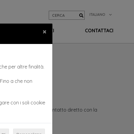
ITALIANO
×
EO
SERVIZI
CONTATTACI
he per altre finalità.
. Fino a che non
gare con i soli cookie
ella nuca ed elimina il contatto diretto con la