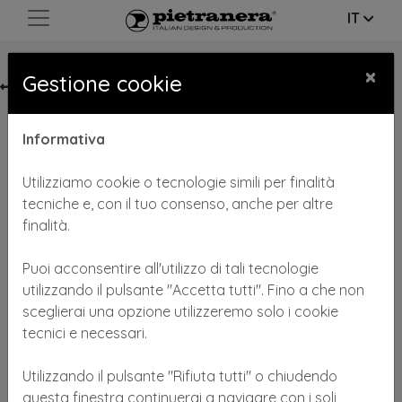
IT
×
Gestione cookie
TORNA AL PRODOTTO
Informativa
Utilizziamo cookie o tecnologie simili per finalità
tecniche e, con il tuo consenso, anche per altre
finalità.
Puoi acconsentire all'utilizzo di tali tecnologie
utilizzando il pulsante "Accetta tutti". Fino a che non
sceglierai una opzione utilizzeremo solo i cookie
CUSCINO CILINDRICO GINOCCHIA
tecnici e necessari.
COD: 107.2
Utilizzando il pulsante "Rifiuta tutti" o chiudendo
CUSCINO CILINDRICO PER GINOCCHIA IN MEMORY
questa finestra continuerai a navigare con i soli