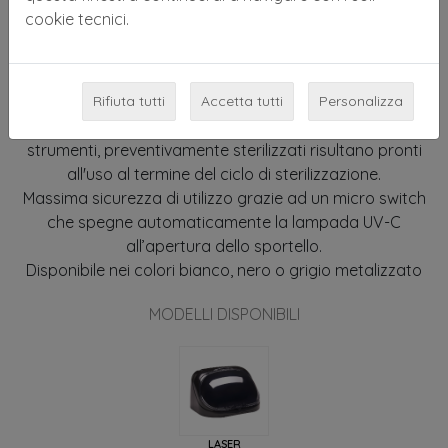
cookie tecnici.
LASER è provvisto al suo interno di una lampada
germicida a raggi ultravioletti che distrugge
rapidamente ogni microrganismo ed è consigliato per
mantenere sterili gli strumenti in plastica e metallo.
Rifiuta tutti
Accetta tutti
Personalizza
Il trattamento con raggi UV-C non genera calore, e gli
strumenti, preventivamente sterilizzati risultano pronti
all'uso al termine del ciclo di sterilizzazione.
Massima sicurezza di utilizzo grazie ad un micro switch
che spegne automaticamente la lampada UV-C
all’apertura dello sportello.
Disponibile nei colori bianco, nero o grigio metalizzato
MODELLI DISPONIBILI
LASER