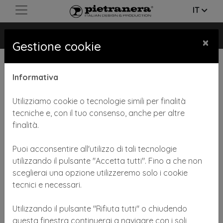
IT
LASER
×
Gestione cookie
Informativa
Utilizziamo cookie o tecnologie simili per finalità
tecniche e, con il tuo consenso, anche per altre
finalità.
Previous
Next
Puoi acconsentire all'utilizzo di tali tecnologie
utilizzando il pulsante "Accetta tutti". Fino a che non
sceglierai una opzione utilizzeremo solo i cookie
tecnici e necessari.
Utilizzando il pulsante "Rifiuta tutti" o chiudendo
Sterilizzatore professionale a raggi UV-C
questa finestra continuerai a navigare con i soli