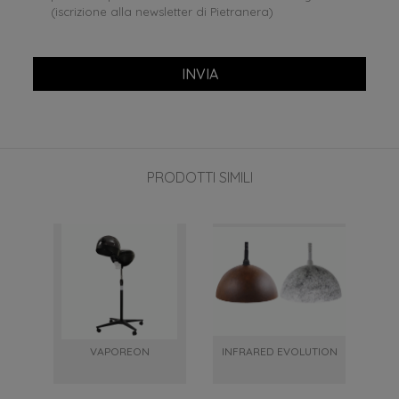
(iscrizione alla newsletter di Pietranera)
INVIA
PRODOTTI SIMILI
VAPOREON
INFRARED EVOLUTION