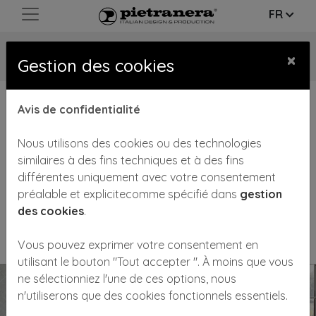
FR
HISTOIRE
×
Gestion des cookies
Avis de confidentialité
Nous utilisons des cookies ou des technologies
1956
similaires à des fins techniques et à des fins
différentes uniquement avec votre consentement
En 1956, au n°10 de Via Adua, à Reggio Emilia, les
préalable et explicitecomme spécifié dans
gestion
frères Brenno et Carlo Pietranera créent la société
des cookies
.
F.lli Pietranera snc.
Vous pouvez exprimer votre consentement en
utilisant le bouton "Tout accepter ". À moins que vous
ne sélectionniez l'une de ces options, nous
n'utiliserons que des cookies fonctionnels essentiels.