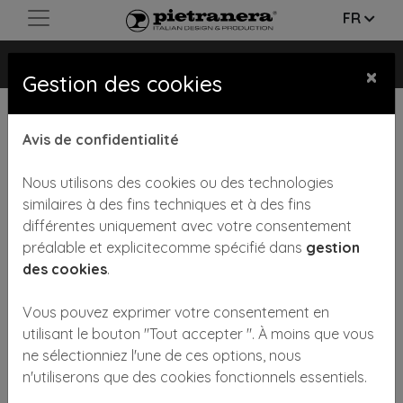
FR
BLACK MOON
×
Gestion des cookies
Avis de confidentialité
Nous utilisons des cookies ou des technologies
similaires à des fins techniques et à des fins
différentes uniquement avec votre consentement
Previous
Next
préalable et explicitecomme spécifié dans
gestion
des cookies
.
Vous pouvez exprimer votre consentement en
utilisant le bouton "Tout accepter ". À moins que vous
ne sélectionniez l'une de ces options, nous
n'utiliserons que des cookies fonctionnels essentiels.
Thermostimulateur professionnel pour le soin et le