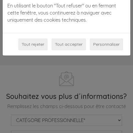
La base satinée pour fauteuil de coiffeur élimine
En utilisant le bouton "Tout refuser" ou en fermant
l'effet réfléchissant de la finition brillante, rend le
cette fenêtre, vous continuerez à naviguer avec
fauteuil raffiné et peut être appareillée à d'autres
uniquement des cookies techniques.
finitions satinées du mobilier du salon.
DEMANDEZ- VOUS DES INFORMATIONS
Tout rejeter
Tout accepter
Personnaliser
Partagez
Souhaitez vous plus d´informations?
Remplissez les champs ci-dessous pour être contacté