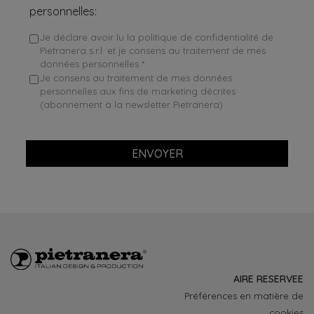
personnelles:
Je déclare avoir lu la politique de confidentialité de
Pietranera s.r.l. et je consens au traitement de mes
données personnelles *
Je consens au traitement de mes données
personnelles aux fins de marketing décrites
(abonnement à la newsletter Pietranera)
ENVOYER
AIRE RESERVEE
Préférences en matière de
cookies