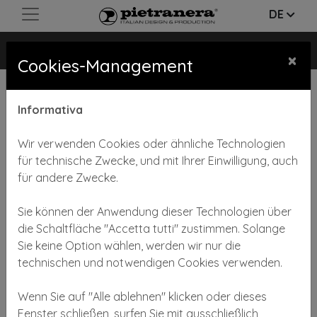
DE
GEORGE
×
Cookies-Management
Informativa
Wir verwenden Cookies oder ähnliche Technologien
für technische Zwecke, und mit Ihrer Einwilligung, auch
für andere Zwecke.
Previous
Next
Sie können der Anwendung dieser Technologien über
die Schaltfläche "Accetta tutti" zustimmen. Solange
Sie keine Option wählen, werden wir nur die
technischen und notwendigen Cookies verwenden.
Wenn Sie auf "Alle ablehnen" klicken oder dieses
Tischchen klein- Edelstahl satiniert
Fenster schließen, surfen Sie mit ausschließlich