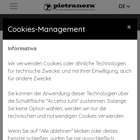
DE
OM-X UNISEX
×
Cookies-Management
Informativa
Wir verwenden Cookies oder ähnliche Technologien
für technische Zwecke, und mit Ihrer Einwilligung, auch
für andere Zwecke.
Previous
Next
Sie können der Anwendung dieser Technologien über
die Schaltfläche "Accetta tutti" zustimmen. Solange
Sie keine Option wählen, werden wir nur die
technischen und notwendigen Cookies verwenden.
Wenn Sie auf "Alle ablehnen" klicken oder dieses
Formelle und technische Festigkeit, das ist Om- X
Fenster schließen, surfen Sie mit ausschließlich