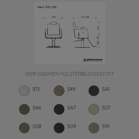
VERFUGBAREN POLSTERBEZUGSSTOFF
S13
S49
SA1
SA4
SA7
S07
S08
S09
S91