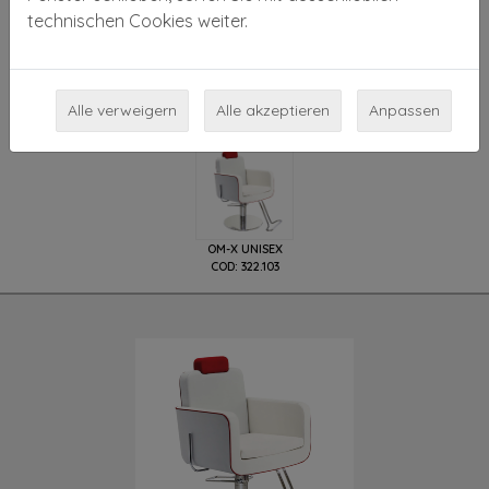
Pietranera Stuhl
technischen Cookies weiter.
Designer: “Guido Matta & Enrico Girotti”
Verfügbaren Vorlagen
Alle verweigern
Alle akzeptieren
Anpassen
OM-X UNISEX
COD: 322.103