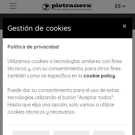
ES
STAND
×
Gestión de cookies
Política de privacidad
Utilizamos cookies o tecnologías similares con fines
técnicos y, con su consentimiento, para otros fines
también como se especifica en la
cookie policy
.
Previous
Next
Puede dar su consentimiento para el uso de estas
tecnologías utilizando el botón "Aceptar todos".
Hasta que elija una opción, solo vamos a utilizar
cookies técnicos y necesarios.
Apoyapiés de aleación de aluminio cromado pulido y