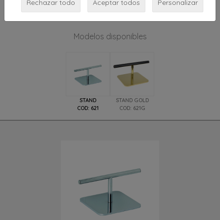
Rechazar todo
base de plancha de acero cromado.
Aceptar todos
Personalizar
También disponible en versión cromada dorada
Modelos disponibles
STAND
STAND GOLD
COD: 621
COD: 621G