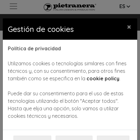
ES
901
×
Gestión de cookies
Política de privacidad
Utilizamos cookies o tecnologías similares con fines
técnicos y, con su consentimiento, para otros fines
también como se especifica en la
cookie policy
.
Puede dar su consentimiento para el uso de estas
tecnologías utilizando el botón "Aceptar todos".
Hasta que elija una opción, solo vamos a utilizar
cookies técnicos y necesarios.
Soporte articulado cromado para secador de pel