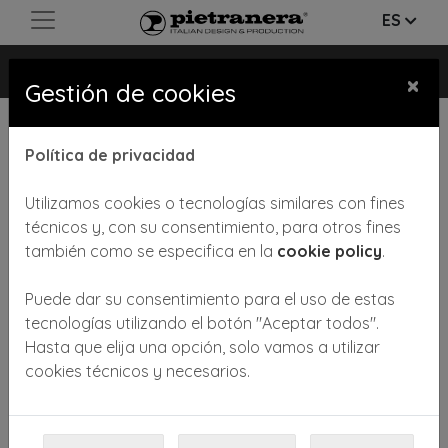
ES
BRICK IMAGE
×
Gestión de cookies
Política de privacidad
Utilizamos cookies o tecnologías similares con fines
técnicos y, con su consentimiento, para otros fines
también como se especifica en la
cookie policy
.
Previous
Next
Puede dar su consentimiento para el uso de estas
tecnologías utilizando el botón "Aceptar todos".
Hasta que elija una opción, solo vamos a utilizar
cookies técnicos y necesarios.
Recepción con estructura
disponible en diferentes