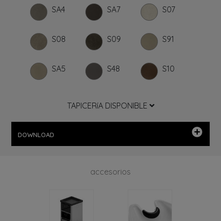
SA4
SA7
S07
S08
S09
S91
SA5
S48
S10
TAPICERíA DISPONIBLE
DOWNLOAD
accesorios