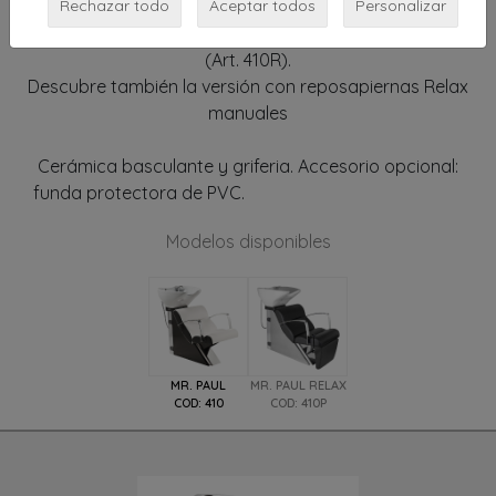
con acolchado de poliuretano expandido. Brazos con
Rechazar todo
Aceptar todos
Personalizar
acabado cromado con inserto opcional acolchado
(Art. 410R).
Descubre también la versión con reposapiernas Relax
manuales
Cerámica basculante y griferia. Accesorio opcional:
funda protectora de PVC.
lavacabezas con masaje
Modelos disponibles
MR. PAUL
MR. PAUL RELAX
COD: 410
COD: 410P