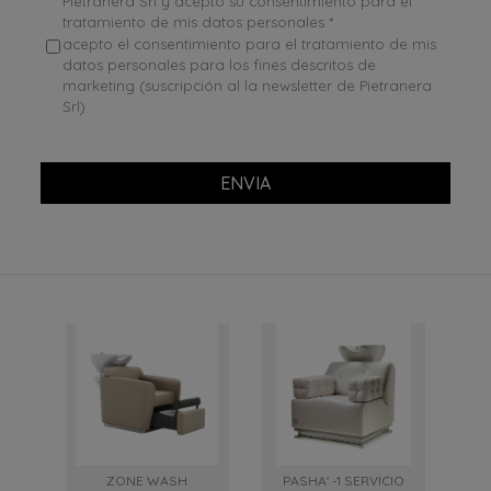
Pietranera Srl y acepto su consentimiento para el
tratamiento de mis datos personales *
acepto el consentimiento para el tratamiento de mis
datos personales para los fines descritos de
marketing (suscripción al la newsletter de Pietranera
Srl)
ENVIA
ZONE WASH
PASHA' -1 SERVICIO