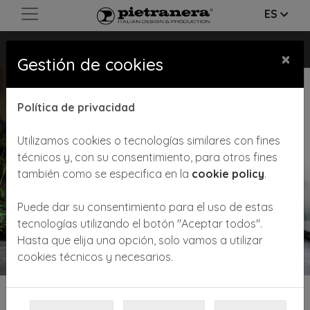
ES
MR. PAUL
×
Gestión de cookies
Política de privacidad
Utilizamos cookies o tecnologías similares con fines
técnicos y, con su consentimiento, para otros fines
también como se especifica en la
cookie policy
.
Previous
Next
Puede dar su consentimiento para el uso de estas
tecnologías utilizando el botón "Aceptar todos".
Hasta que elija una opción, solo vamos a utilizar
cookies técnicos y necesarios.
Lavacabeza con estructura portante pintada. Sillón