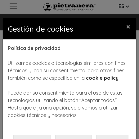
ES
TRESOR FIRST
×
Gestión de cookies
Política de privacidad
Utilizamos cookies o tecnologías similares con fines
técnicos y, con su consentimiento, para otros fines
también como se especifica en la
cookie policy
.
Previous
Next
Puede dar su consentimiento para el uso de estas
tecnologías utilizando el botón "Aceptar todos".
Hasta que elija una opción, solo vamos a utilizar
cookies técnicos y necesarios.
Lavabo TRESOR First: gracias al movimiento sincronizado de respaldo, asiento y