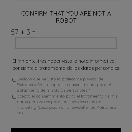
CONFIRM THAT YOU ARE NOT A
ROBOT
57
+
3
=
El firmante, tras haber visto la nota informativa,
consiente el tratamiento de los datos personales:
Declaro que he visto la política de privacy de
Pietranera Srl y acepto su consentimiento para el
tratamiento de mis datos personales *
acepto el consentimiento para el tratamiento de mis
datos personales para los fines descritos de
marketing (suscripción al la newsletter de Pietranera
Srl)