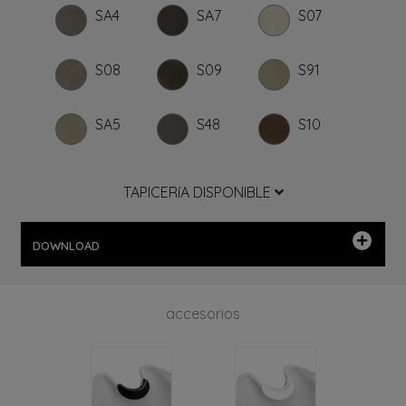
SA4
SA7
S07
S08
S09
S91
SA5
S48
S10
TAPICERíA DISPONIBLE
DOWNLOAD
accesorios